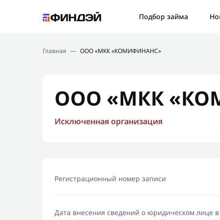
Ошибк
Подбор займа
Но
Подбор займа
Спаси
Главная
—
ООО «МКК «КОМИФИНАНС»
Новости
Мы св
Финансовое просвещение
ООО «МКК «К
Исключенная организация
Регистрационный номер записи
Дата внесения сведений о юридическом лице в