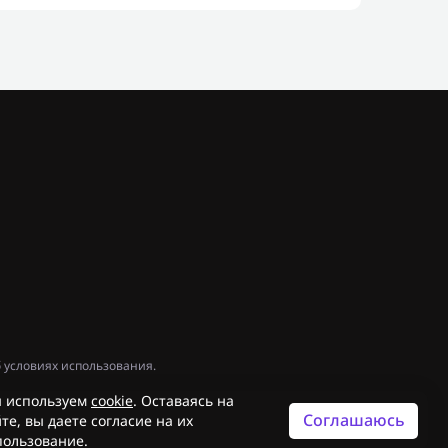
 условиях использования.
 используем
cookie
. Оставаясь на
Соглашаюсь
те, вы даете согласие на их
пользование.