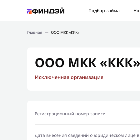
Ошибк
Подбор займа
Но
Подбор займа
Спаси
Главная
—
ООО МКК «ККК»
Новости
Мы св
Финансовое просвещение
ООО МКК «ККК
Исключенная организация
Регистрационный номер записи
Дата внесения сведений о юридическом лице в