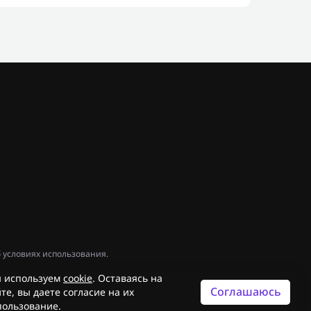
 условиях использования.
 используем
cookie
. Оставаясь на
Соглашаюсь
те, вы даете согласие на их
пользование.