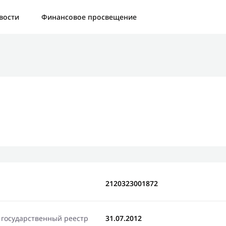
а:
Контактная форма не найдена.
вости
Финансовое просвещение
бо, что написали нам
яжемся с Вами в ближайшее время и сообщим результат
»
Отправить новый запрос
2120323001872
 государственный реестр
31.07.2012