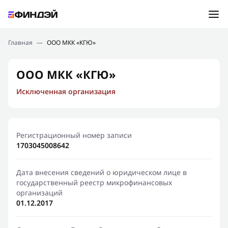
Ошибка:
Контактная форма не найдена.
Подбор займа
Главная
—
ООО МКК «КГЮ»
Спасибо, что написали нам
Мы свяжемся с Вами в ближайшее время и сообщим
Новости
ООО МКК «КГЮ»
результат
Исключенная организация
Отправить новый запрос
Финансовое просвещение
Регистрационный номер записи
1703045008642
Дата внесения сведений о юридическом лице в
государственный реестр микрофинансовых
организаций
01.12.2017