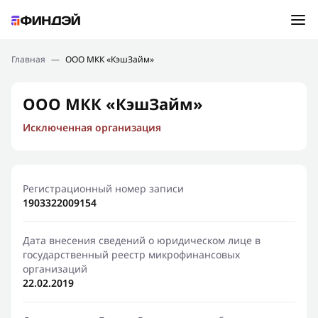
Ошибка:
Контактная форма не найдена.
Подбор займа
Главная
—
ООО МКК «КэшЗайм»
Спасибо, что написали нам
Мы свяжемся с Вами в ближайшее время и сообщим
Новости
ООО МКК «КэшЗайм»
результат
Исключенная организация
Отправить новый запрос
Финансовое просвещение
Регистрационный номер записи
1903322009154
Дата внесения сведений о юридическом лице в
государственный реестр микрофинансовых
организаций
22.02.2019