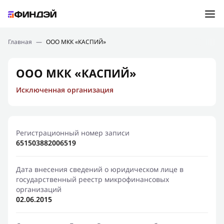
Ошибка:
Контактная форма не найдена.
Подбор займа
Главная
—
ООО МКК «КАСПИЙ»
Спасибо, что написали нам
Мы свяжемся с Вами в ближайшее время и сообщим
Новости
ООО МКК «КАСПИЙ»
результат
Исключенная организация
Отправить новый запрос
Финансовое просвещение
Регистрационный номер записи
651503882006519
Дата внесения сведений о юридическом лице в
государственный реестр микрофинансовых
организаций
02.06.2015