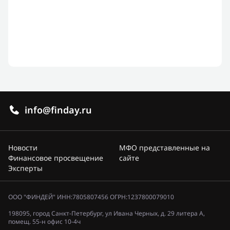
info@finday.ru
Новости
МФО представленные на
Финансовое просвещение
сайте
Эксперты
ООО "ФИНДЕЙ" ИНН:7805807456 ОГРН:1237800079010
198095, город Санкт-Петербург, ул Ивана Черных, д. 29 литера А,
помещ. 55-н офис 10-4ч