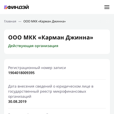
Ошибка:
Контактная форма не найдена.
Подбор займа
Главная
—
ООО МКК «Карман Джинна»
Спасибо, что написали нам
Мы свяжемся с Вами в ближайшее время и сообщим
Новости
ООО МКК «Карман Джинна»
результат
Действующая организация
Отправить новый запрос
Финансовое просвещение
Регистрационный номер записи
1904018009395
Дата внесения сведений о юридическом лице в
государственный реестр микрофинансовых
организаций
30.08.2019