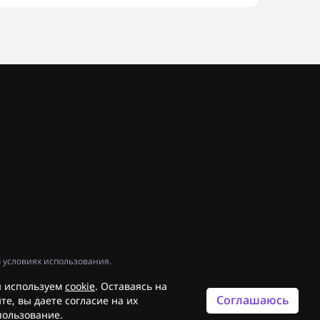
 условиях использования.
 используем
cookie
. Оставаясь на
Соглашаюсь
те, вы даете согласие на их
пользование.