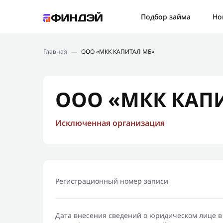
Ошибк
Подбор займа
Но
Подбор займа
Спаси
Главная
—
ООО «МКК КАПИТАЛ МБ»
Новости
Мы св
Финансовое просвещение
ООО «МКК КАП
Исключенная организация
Регистрационный номер записи
Дата внесения сведений о юридическом лице в