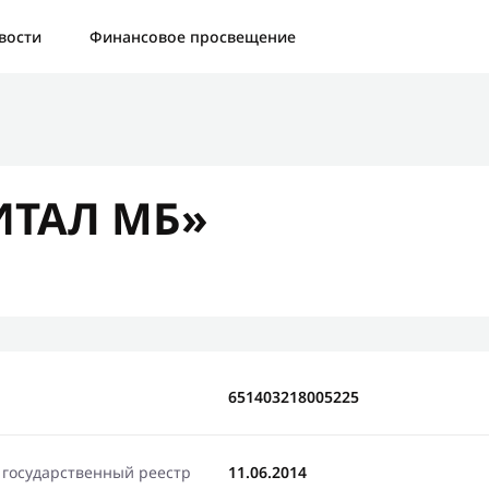
а:
Контактная форма не найдена.
вости
Финансовое просвещение
бо, что написали нам
яжемся с Вами в ближайшее время и сообщим результат
ИТАЛ МБ»
Отправить новый запрос
651403218005225
 государственный реестр
11.06.2014