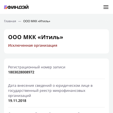
Ошибка:
Контактная форма не найдена.
Подбор займа
Главная
—
ООО МКК «Итиль»
Спасибо, что написали нам
Мы свяжемся с Вами в ближайшее время и сообщим
Новости
ООО МКК «Итиль»
результат
Исключенная организация
Отправить новый запрос
Финансовое просвещение
Регистрационный номер записи
1803028008972
Дата внесения сведений о юридическом лице в
государственный реестр микрофинансовых
организаций
19.11.2018