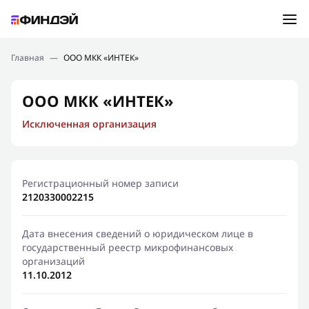
Ошибка:
Контактная форма не найдена.
Подбор займа
Главная
—
ООО МКК «ИНТЕК»
Спасибо, что написали нам
Мы свяжемся с Вами в ближайшее время и сообщим
Новости
ООО МКК «ИНТЕК»
результат
Исключенная организация
Отправить новый запрос
Финансовое просвещение
Регистрационный номер записи
2120330002215
Дата внесения сведений о юридическом лице в
государственный реестр микрофинансовых
организаций
11.10.2012