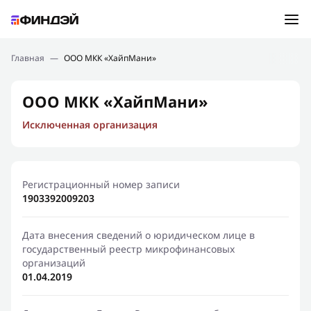
Ошибка:
Контактная форма не найдена.
Подбор займа
Главная
—
ООО МКК «ХайпМани»
Спасибо, что написали нам
Мы свяжемся с Вами в ближайшее время и сообщим
Новости
ООО МКК «ХайпМани»
результат
Исключенная организация
Отправить новый запрос
Финансовое просвещение
Регистрационный номер записи
1903392009203
Дата внесения сведений о юридическом лице в
государственный реестр микрофинансовых
организаций
01.04.2019