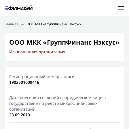
Ошибка:
Контактная форма не найдена.
Подбор займа
Главная
—
ООО МКК «ГруппФинанс Нэксус»
Спасибо, что написали нам
Мы свяжемся с Вами в ближайшее время и сообщим
Новости
ООО МКК «ГруппФинанс Нэксус»
результат
Исключенная организация
Отправить новый запрос
Финансовое просвещение
Регистрационный номер записи
1903501009416
Дата внесения сведений о юридическом лице в
государственный реестр микрофинансовых
организаций
23.09.2019