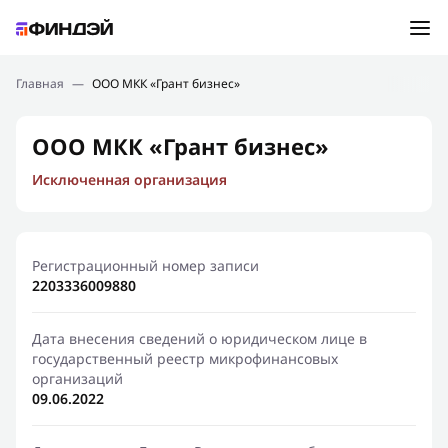
Ошибка:
Контактная форма не найдена.
Подбор займа
Главная
—
ООО МКК «Грант бизнес»
Спасибо, что написали нам
Мы свяжемся с Вами в ближайшее время и сообщим
Новости
ООО МКК «Грант бизнес»
результат
Исключенная организация
Отправить новый запрос
Финансовое просвещение
Регистрационный номер записи
2203336009880
Дата внесения сведений о юридическом лице в
государственный реестр микрофинансовых
организаций
09.06.2022