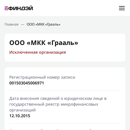
Ошибка:
Контактная форма не найдена.
Подбор займа
Главная
—
ООО «МКК «Грааль»
Спасибо, что написали нам
Мы свяжемся с Вами в ближайшее время и сообщим
Новости
ООО «МКК «Грааль»
результат
Исключенная организация
Отправить новый запрос
Финансовое просвещение
Регистрационный номер записи
001503045006971
Дата внесения сведений о юридическом лице в
государственный реестр микрофинансовых
организаций
12.10.2015