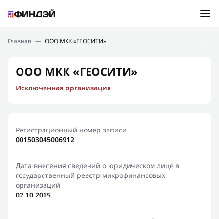
Ошибка:
Контактная форма не найдена.
Подбор займа
Главная
—
ООО МКК «ГЕОСИТИ»
Спасибо, что написали нам
Мы свяжемся с Вами в ближайшее время и сообщим
Новости
ООО МКК «ГЕОСИТИ»
результат
Исключенная организация
Отправить новый запрос
Финансовое просвещение
Регистрационный номер записи
001503045006912
Дата внесения сведений о юридическом лице в
государственный реестр микрофинансовых
организаций
02.10.2015