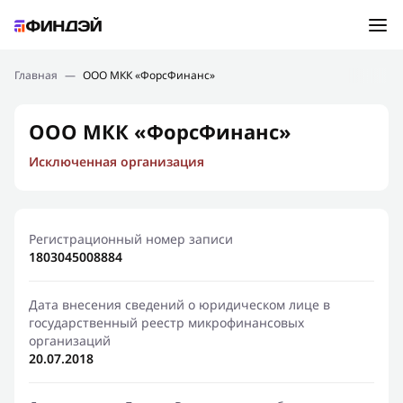
Ошибка:
Контактная форма не найдена.
Подбор займа
Главная
—
ООО МКК «ФорсФинанс»
Спасибо, что написали нам
Мы свяжемся с Вами в ближайшее время и сообщим
Новости
ООО МКК «ФорсФинанс»
результат
Исключенная организация
Отправить новый запрос
Финансовое просвещение
Регистрационный номер записи
1803045008884
Дата внесения сведений о юридическом лице в
государственный реестр микрофинансовых
организаций
20.07.2018