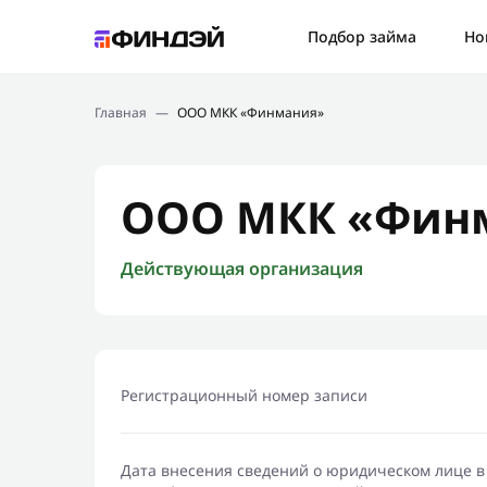
Ошибк
Подбор займа
Но
Подбор займа
Спаси
Главная
—
ООО МКК «Финмания»
Новости
Мы св
Финансовое просвещение
ООО МКК «Фин
Действующая организация
Регистрационный номер записи
Дата внесения сведений о юридическом лице в