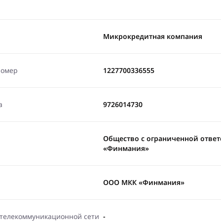
Микрокредитная компания
номер
1227700336555
а
9726014730
Общество с ограниченной отве
«Финмания»
ООО МКК «Финмания»
-телекоммуникационной сети
-