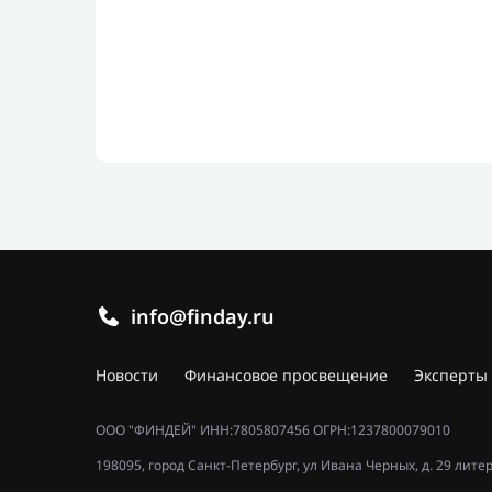
info@finday.ru
Новости
Финансовое просвещение
Эксперты
ООО "ФИНДЕЙ" ИНН:7805807456 ОГРН:1237800079010
198095, город Санкт-Петербург, ул Ивана Черных, д. 29 лите