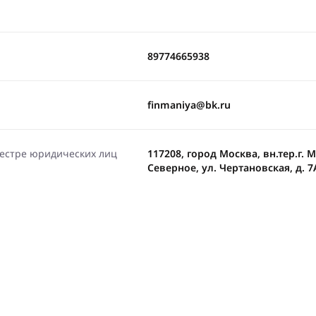
89774665938
finmaniya@bk.ru
еестре юридических лиц
117208, город Москва, вн.тер.г
Северное, ул. Чертановская, д. 7А