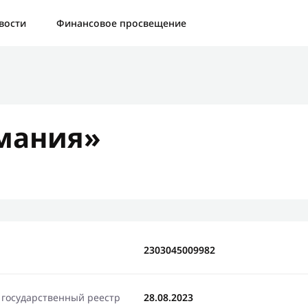
а:
Контактная форма не найдена.
вости
Финансовое просвещение
бо, что написали нам
яжемся с Вами в ближайшее время и сообщим результат
мания»
Отправить новый запрос
2303045009982
 государственный реестр
28.08.2023