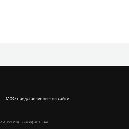
МФО представленные на сайте
ра А, помещ. 55-н офис 10-4ч