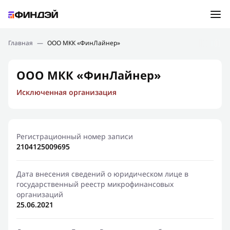
Ошибка:
Контактная форма не найдена.
Подбор займа
Главная
—
ООО МКК «ФинЛайнер»
Спасибо, что написали нам
Мы свяжемся с Вами в ближайшее время и сообщим
Новости
ООО МКК «ФинЛайнер»
результат
Исключенная организация
Отправить новый запрос
Финансовое просвещение
Регистрационный номер записи
2104125009695
Дата внесения сведений о юридическом лице в
государственный реестр микрофинансовых
организаций
25.06.2021