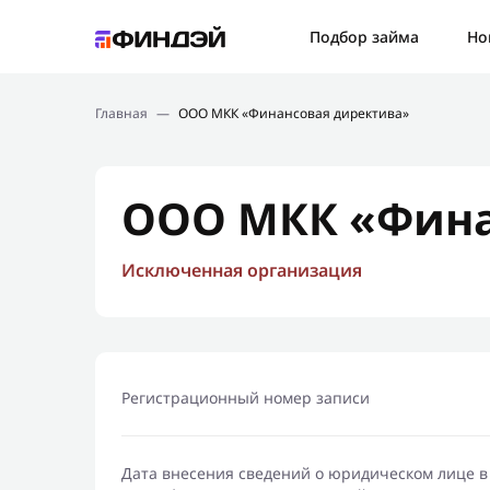
Ошибк
Подбор займа
Но
Подбор займа
Спаси
Главная
—
ООО МКК «Финансовая директива»
Новости
Мы св
Финансовое просвещение
ООО МКК «Фина
Исключенная организация
Регистрационный номер записи
Дата внесения сведений о юридическом лице в