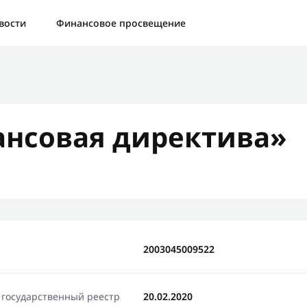
а:
Контактная форма не найдена.
вости
Финансовое просвещение
бо, что написали нам
яжемся с Вами в ближайшее время и сообщим результат
нсовая директива»
Отправить новый запрос
2003045009522
 государственный реестр
20.02.2020