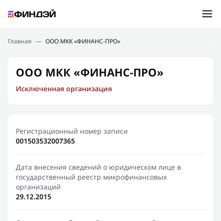
Ошибка:
Контактная форма не найдена.
Подбор займа
Главная
—
ООО МКК «ФИНАНС-ПРО»
Спасибо, что написали нам
Мы свяжемся с Вами в ближайшее время и сообщим
Новости
ООО МКК «ФИНАНС-ПРО»
результат
Исключенная организация
Отправить новый запрос
Финансовое просвещение
Регистрационный номер записи
001503532007365
Дата внесения сведений о юридическом лице в
государственный реестр микрофинансовых
организаций
29.12.2015