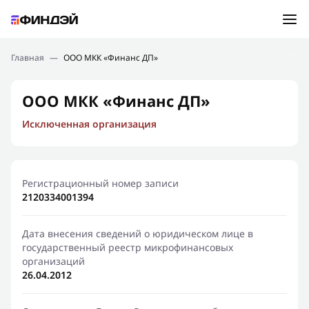
Ошибка:
Контактная форма не найдена.
Подбор займа
Главная
—
ООО МКК «Финанс ДП»
Спасибо, что написали нам
Мы свяжемся с Вами в ближайшее время и сообщим
Новости
ООО МКК «Финанс ДП»
результат
Исключенная организация
Отправить новый запрос
Финансовое просвещение
Регистрационный номер записи
2120334001394
Дата внесения сведений о юридическом лице в
государственный реестр микрофинансовых
организаций
26.04.2012