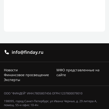
info@finday.ru
Новости
МФО представленные на
Финансовое просвещение
сайте
Эксперты
ООО "ФИНДЕЙ" ИНН:7805807456 ОГРН:1237800079010
198095, город Санкт-Петербург, ул Ивана Черных, д. 29 литера А,
помещ. 55-н офис 10-4ч