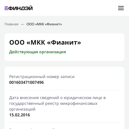
Ошибка:
Контактная форма не найдена.
Подбор займа
Главная
—
ООО «МКК «Фианит»
Спасибо, что написали нам
Мы свяжемся с Вами в ближайшее время и сообщим
Новости
ООО «МКК «Фианит»
результат
Действующая организация
Отправить новый запрос
Финансовое просвещение
Регистрационный номер записи
001603471007496
Дата внесения сведений о юридическом лице в
государственный реестр микрофинансовых
организаций
15.02.2016