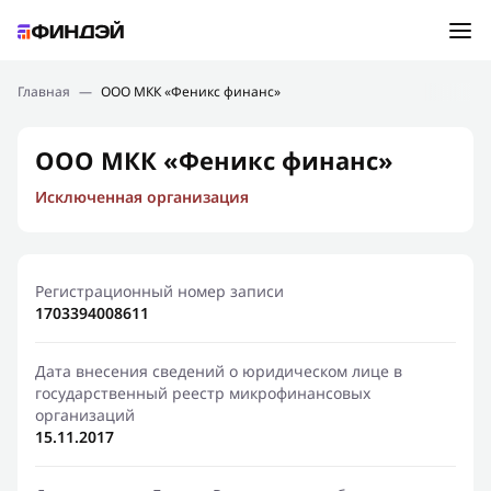
Ошибка:
Контактная форма не найдена.
Подбор займа
Главная
—
ООО МКК «Феникс финанс»
Спасибо, что написали нам
Мы свяжемся с Вами в ближайшее время и сообщим
Новости
ООО МКК «Феникс финанс»
результат
Исключенная организация
Отправить новый запрос
Финансовое просвещение
Регистрационный номер записи
1703394008611
Дата внесения сведений о юридическом лице в
государственный реестр микрофинансовых
организаций
15.11.2017