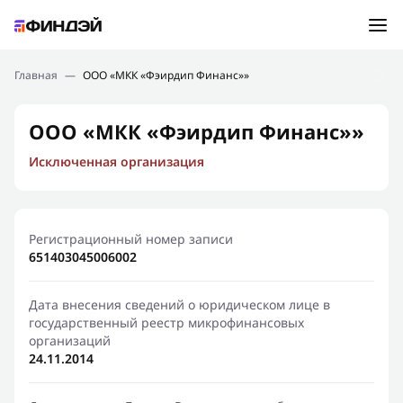
Ошибка:
Контактная форма не найдена.
Подбор займа
Главная
—
ООО «МКК «Фэирдип Финанс»»
Спасибо, что написали нам
Мы свяжемся с Вами в ближайшее время и сообщим
Новости
ООО «МКК «Фэирдип Финанс»»
результат
Исключенная организация
Отправить новый запрос
Финансовое просвещение
Регистрационный номер записи
651403045006002
Дата внесения сведений о юридическом лице в
государственный реестр микрофинансовых
организаций
24.11.2014