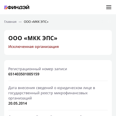
Ошибка:
Контактная форма не найдена.
Подбор займа
Главная
—
ООО «МКК ЭПС»
Спасибо, что написали нам
Мы свяжемся с Вами в ближайшее время и сообщим
Новости
ООО «МКК ЭПС»
результат
Исключенная организация
Отправить новый запрос
Финансовое просвещение
Регистрационный номер записи
651403501005159
Дата внесения сведений о юридическом лице в
государственный реестр микрофинансовых
организаций
20.05.2014