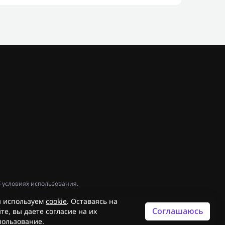
 условиях использования.
 используем
cookie
. Оставаясь на
Соглашаюсь
те, вы даете согласие на их
пользование.