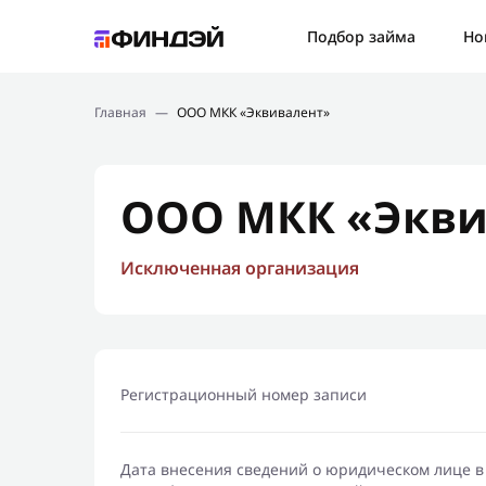
Ошибк
Подбор займа
Но
Подбор займа
Спаси
Главная
—
ООО МКК «Эквивалент»
Новости
Мы св
Финансовое просвещение
ООО МКК «Экви
Исключенная организация
Регистрационный номер записи
Дата внесения сведений о юридическом лице в