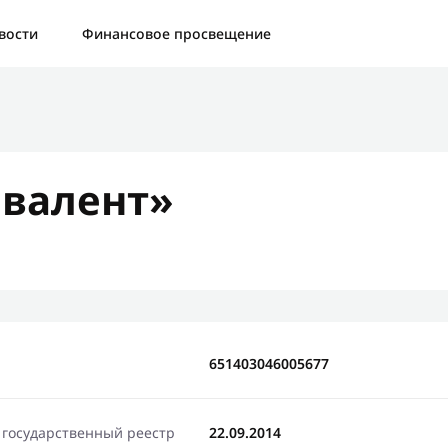
а:
Контактная форма не найдена.
вости
Финансовое просвещение
бо, что написали нам
яжемся с Вами в ближайшее время и сообщим результат
валент»
Отправить новый запрос
651403046005677
 государственный реестр
22.09.2014