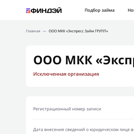
Ошибк
Подбор займа
Но
Подбор займа
Спаси
Главная
—
ООО МКК «Экспресс Займ ГРУПП»
Новости
Мы св
Финансовое просвещение
ООО МКК «Эксп
Исключенная организация
Регистрационный номер записи
Дата внесения сведений о юридическом лице в