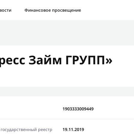
а:
Контактная форма не найдена.
вости
Финансовое просвещение
бо, что написали нам
яжемся с Вами в ближайшее время и сообщим результат
ресс Займ ГРУПП»
Отправить новый запрос
1903333009449
 государственный реестр
19.11.2019