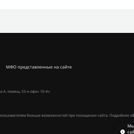
МФО представленные на сайте
ра А, помещ. 55-н офис 10-4ч
ь пользователям больше возможностей при посещении сайта. Подробнее об
Мы
сай