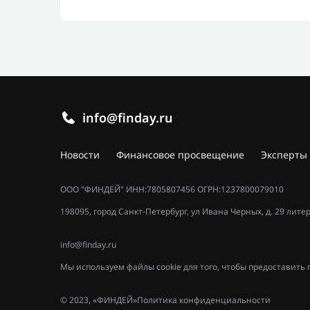
info@finday.ru
Новости
Финансовое просвещение
Эксперты
ООО "ФИНДЕЙ" ИНН:7805807456 ОГРН:1237800079010
198095, город Санкт-Петербург, ул Ивана Черных, д. 29 лите
info@finday.ru
Мы используем файлы cookie для того, чтобы предоставит
© 2023, «ФИНДЕЙ»
Политика конфиденциальности