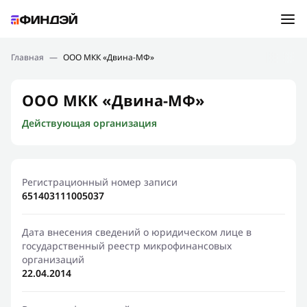
Ошибка:
Контактная форма не найдена.
Подбор займа
Главная
—
ООО МКК «Двина-МФ»
Спасибо, что написали нам
Мы свяжемся с Вами в ближайшее время и сообщим
Новости
ООО МКК «Двина-МФ»
результат
Действующая организация
Отправить новый запрос
Финансовое просвещение
Регистрационный номер записи
651403111005037
Дата внесения сведений о юридическом лице в
государственный реестр микрофинансовых
организаций
22.04.2014