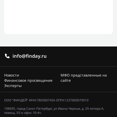
info@finday.ru
Новости
МФО представленные на
Финансовое просвещение
сайте
Эксперты
ООО "ФИНДЕЙ" ИНН:7805807456 ОГРН:1237800079010
198095, город Санкт-Петербург, ул Ивана Черных, д. 29 литера А,
помещ. 55-н офис 10-4ч