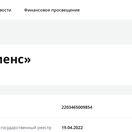
а:
Контактная форма не найдена.
вости
Финансовое просвещение
бо, что написали нам
яжемся с Вами в ближайшее время и сообщим результат
менс»
Отправить новый запрос
2203465009854
 государственный реестр
19.04.2022