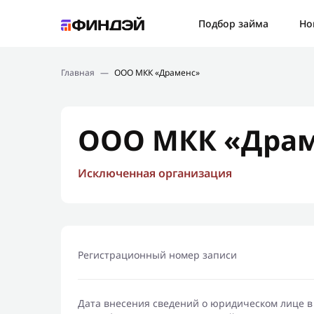
Ошибк
Подбор займа
Но
Подбор займа
Спаси
Главная
—
ООО МКК «Драменс»
Новости
Мы св
Финансовое просвещение
ООО МКК «Дра
Исключенная организация
Регистрационный номер записи
Дата внесения сведений о юридическом лице в