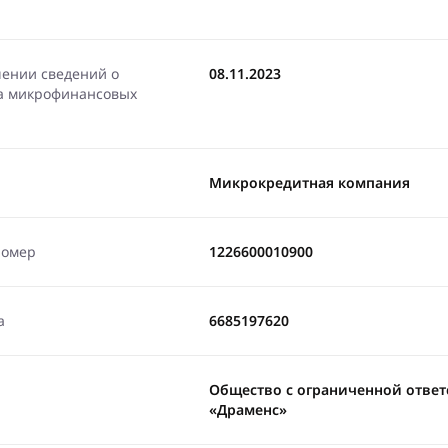
чении сведений о
08.11.2023
ра микрофинансовых
Микрокредитная компания
номер
1226600010900
а
6685197620
Общество с ограниченной отве
«Драменс»