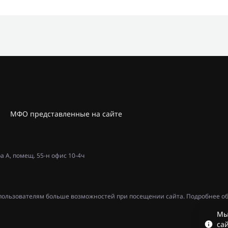
МФО представленные на сайте
ра А, помещ. 55-н офис 10-4ч
ь пользователям больше возможностей при посещении сайта. Подробнее об
Мы
сай