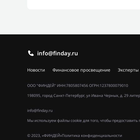
info@finday.ru
Новости
Финансовое просвещение
Эксперты
ООО "ФИНДЕЙ" ИНН:7805807456 ОГРН:1237800079010
198095, город Санкт-Петербург, ул Ивана Черных, д. 29 лите
info@finday.ru
Мы используем файлы cookie для того, чтобы предоставит
© 2023, «ФИНДЕЙ»
Политика конфиденциальности