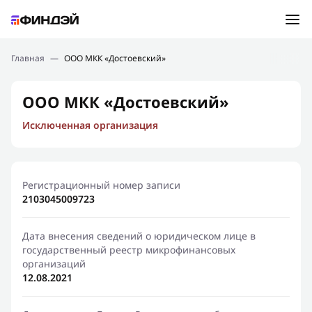
Ошибка:
Контактная форма не найдена.
Подбор займа
Главная
—
ООО МКК «Достоевский»
Спасибо, что написали нам
Мы свяжемся с Вами в ближайшее время и сообщим
Новости
ООО МКК «Достоевский»
результат
Исключенная организация
Отправить новый запрос
Финансовое просвещение
Регистрационный номер записи
2103045009723
Дата внесения сведений о юридическом лице в
государственный реестр микрофинансовых
организаций
12.08.2021