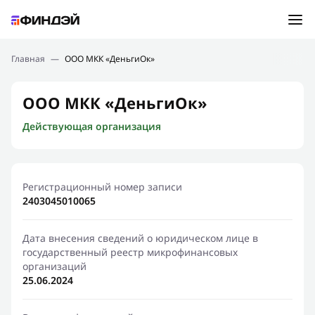
Ошибка:
Контактная форма не найдена.
Подбор займа
Главная
—
ООО МКК «ДеньгиОк»
Спасибо, что написали нам
Мы свяжемся с Вами в ближайшее время и сообщим
Новости
ООО МКК «ДеньгиОк»
результат
Действующая организация
Отправить новый запрос
Финансовое просвещение
Регистрационный номер записи
2403045010065
Дата внесения сведений о юридическом лице в
государственный реестр микрофинансовых
организаций
25.06.2024