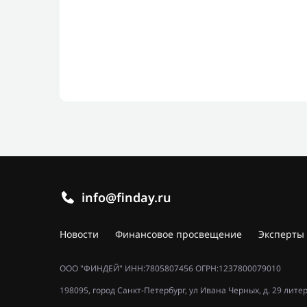
info@finday.ru
Новости
Финансовое просвещение
Эксперты
ООО "ФИНДЕЙ" ИНН:7805807456 ОГРН:1237800079010
198095, город Санкт-Петербург, ул Ивана Черных, д. 29 лите