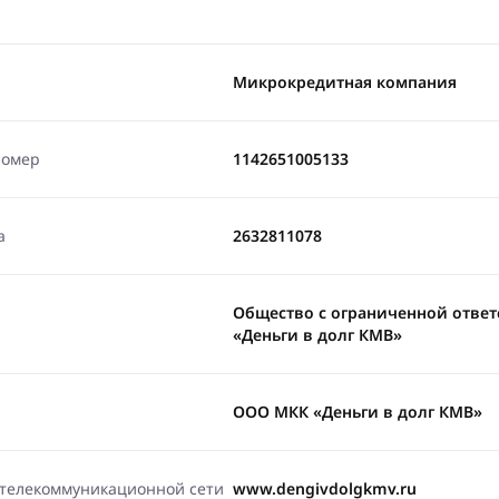
Микрокредитная компания
номер
1142651005133
а
2632811078
Общество с ограниченной отве
«Деньги в долг КМВ»
ООО МКК «Деньги в долг КМВ»
-телекоммуникационной сети
www.dengivdolgkmv.ru