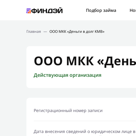
Ошибк
Подбор займа
Но
Подбор займа
Спаси
Главная
—
ООО МКК «Деньги в долг КМВ»
Новости
Мы св
Финансовое просвещение
ООО МКК «День
Действующая организация
Регистрационный номер записи
Дата внесения сведений о юридическом лице в