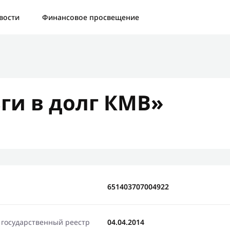
а:
Контактная форма не найдена.
вости
Финансовое просвещение
бо, что написали нам
яжемся с Вами в ближайшее время и сообщим результат
ги в долг КМВ»
Отправить новый запрос
651403707004922
 государственный реестр
04.04.2014