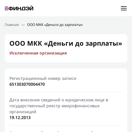
Ошибка:
Контактная форма не найдена.
Подбор займа
Главная
—
ООО МКК «Деньги до зарплаты»
Спасибо, что написали нам
Мы свяжемся с Вами в ближайшее время и сообщим
Новости
ООО МКК «Деньги до зарплаты»
результат
Исключенная организация
Отправить новый запрос
Финансовое просвещение
Регистрационный номер записи
651303070004470
Дата внесения сведений о юридическом лице в
государственный реестр микрофинансовых
организаций
19.12.2013