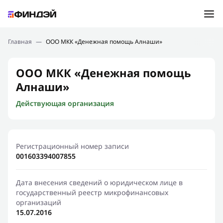
Ошибка:
Контактная форма не найдена.
Подбор займа
Главная
—
ООО МКК «Денежная помощь Алнаши»
Спасибо, что написали нам
Мы свяжемся с Вами в ближайшее время и сообщим
Новости
ООО МКК «Денежная помощь
результат
Алнаши»
Отправить новый запрос
Финансовое просвещение
Действующая организация
Регистрационный номер записи
001603394007855
Дата внесения сведений о юридическом лице в
государственный реестр микрофинансовых
организаций
15.07.2016