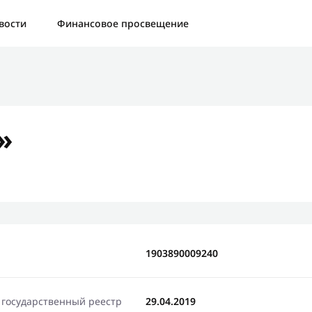
а:
Контактная форма не найдена.
вости
Финансовое просвещение
бо, что написали нам
яжемся с Вами в ближайшее время и сообщим результат
»
Отправить новый запрос
1903890009240
 государственный реестр
29.04.2019