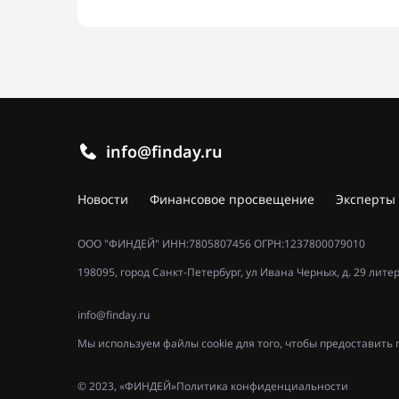
info@finday.ru
Новости
Финансовое просвещение
Эксперты
ООО "ФИНДЕЙ" ИНН:7805807456 ОГРН:1237800079010
198095, город Санкт-Петербург, ул Ивана Черных, д. 29 лите
info@finday.ru
Мы используем файлы cookie для того, чтобы предоставит
© 2023, «ФИНДЕЙ»
Политика конфиденциальности