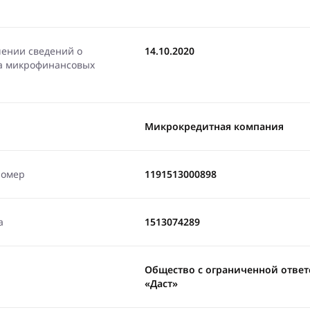
чении сведений о
14.10.2020
ра микрофинансовых
Микрокредитная компания
номер
1191513000898
а
1513074289
Общество с ограниченной отве
«Даст»