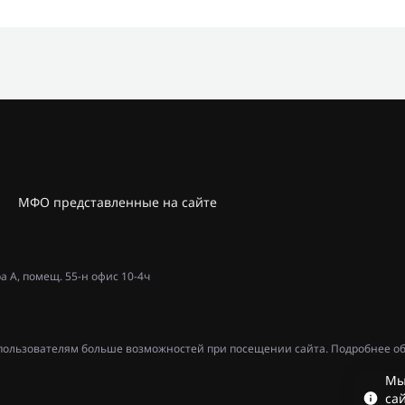
МФО представленные на сайте
ра А, помещ. 55-н офис 10-4ч
ь пользователям больше возможностей при посещении сайта. Подробнее об
Мы
сай