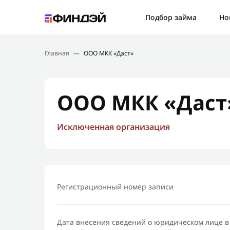
Ошибк
Подбор займа
Но
Подбор займа
Спаси
Главная
—
ООО МКК «Даст»
Новости
Мы св
Финансовое просвещение
ООО МКК «Даст
Исключенная организация
Регистрационный номер записи
Дата внесения сведений о юридическом лице в