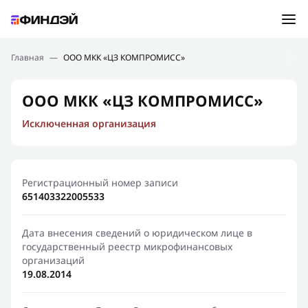
Ошибка:
Контактная форма не найдена.
Подбор займа
Главная
—
ООО МКК «ЦЗ КОМПРОМИСС»
Спасибо, что написали нам
Мы свяжемся с Вами в ближайшее время и сообщим
Новости
ООО МКК «ЦЗ КОМПРОМИСС»
результат
Исключенная организация
Отправить новый запрос
Финансовое просвещение
Регистрационный номер записи
651403322005533
Дата внесения сведений о юридическом лице в
государственный реестр микрофинансовых
организаций
19.08.2014