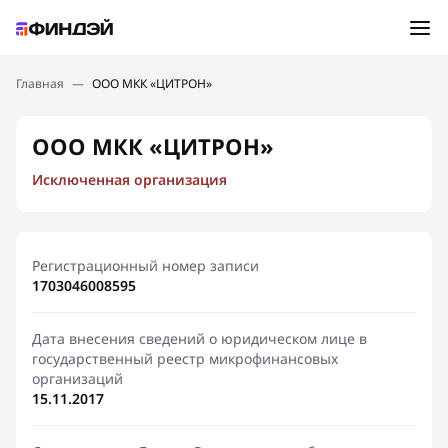
Ошибка:
Контактная форма не найдена.
Подбор займа
Главная
—
ООО МКК «ЦИТРОН»
Спасибо, что написали нам
Мы свяжемся с Вами в ближайшее время и сообщим
Новости
ООО МКК «ЦИТРОН»
результат
Исключенная организация
Отправить новый запрос
Финансовое просвещение
Регистрационный номер записи
1703046008595
Дата внесения сведений о юридическом лице в
государственный реестр микрофинансовых
организаций
15.11.2017