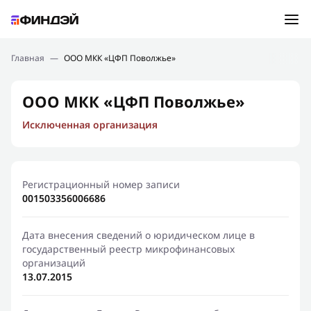
Ошибка:
Контактная форма не найдена.
Подбор займа
Главная
—
ООО МКК «ЦФП Поволжье»
Спасибо, что написали нам
Мы свяжемся с Вами в ближайшее время и сообщим
Новости
ООО МКК «ЦФП Поволжье»
результат
Исключенная организация
Отправить новый запрос
Финансовое просвещение
Регистрационный номер записи
001503356006686
Дата внесения сведений о юридическом лице в
государственный реестр микрофинансовых
организаций
13.07.2015