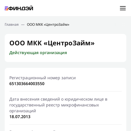
Ошибка:
Контактная форма не найдена.
Подбор займа
Главная
—
ООО МКК «ЦентроЗайм»
Спасибо, что написали нам
Мы свяжемся с Вами в ближайшее время и сообщим
Новости
ООО МКК «ЦентроЗайм»
результат
Действующая организация
Отправить новый запрос
Финансовое просвещение
Регистрационный номер записи
651303664003550
Дата внесения сведений о юридическом лице в
государственный реестр микрофинансовых
организаций
18.07.2013