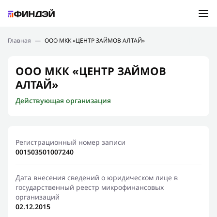
Ошибка:
Контактная форма не найдена.
Подбор займа
Главная
—
ООО МКК «ЦЕНТР ЗАЙМОВ АЛТАЙ»
Спасибо, что написали нам
Мы свяжемся с Вами в ближайшее время и сообщим
Новости
ООО МКК «ЦЕНТР ЗАЙМОВ
результат
АЛТАЙ»
Отправить новый запрос
Финансовое просвещение
Действующая организация
Регистрационный номер записи
001503501007240
Дата внесения сведений о юридическом лице в
государственный реестр микрофинансовых
организаций
02.12.2015