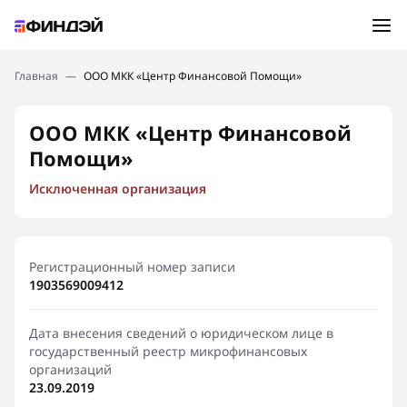
Ошибка:
Контактная форма не найдена.
Подбор займа
Главная
—
ООО МКК «Центр Финансовой Помощи»
Спасибо, что написали нам
Мы свяжемся с Вами в ближайшее время и сообщим
Новости
ООО МКК «Центр Финансовой
результат
Помощи»
Отправить новый запрос
Финансовое просвещение
Исключенная организация
Регистрационный номер записи
1903569009412
Дата внесения сведений о юридическом лице в
государственный реестр микрофинансовых
организаций
23.09.2019