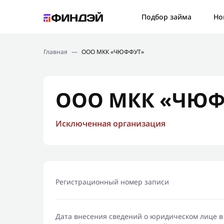
Ошибк
Подбор займа
Но
Подбор займа
Спаси
Главная
—
ООО МКК «ЧЮФФУТ»
Новости
Мы св
Финансовое просвещение
ООО МКК «ЧЮФ
Исключенная организация
Регистрационный номер записи
Дата внесения сведений о юридическом лице в