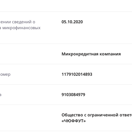
чении сведений о
05.10.2020
ра микрофинансовых
Микрокредитная компания
номер
1179102014893
а
9103084979
Общество с ограниченной отве
«ЧЮФФУТ»