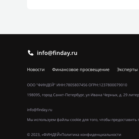
info@finday.ru
Новости
Финансовое просвещение
Эксперты
ООО "ФИНДЕЙ" ИНН:7805807456 ОГРН:1237800079010
198095, город Санкт-Петербург, ул Ивана Черных, д. 29 лите
info@finday.ru
Мы используем файлы cookie для того, чтобы предоставит
© 2023, «ФИНДЕЙ»
Политика конфиденциальности