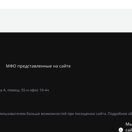
МФО представленные на сайте
ра А, помещ. 55-н офис 10-4ч
ь пользователям больше возможностей при посещении сайта. Подробнее об
Мы
сай