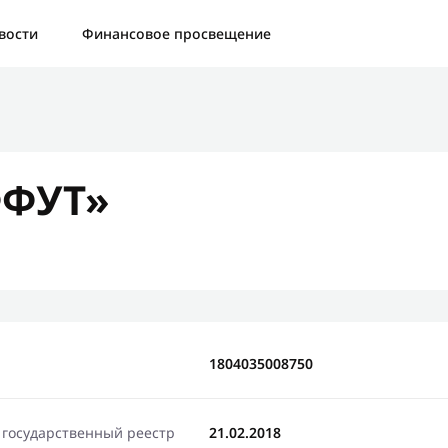
а:
Контактная форма не найдена.
вости
Финансовое просвещение
бо, что написали нам
яжемся с Вами в ближайшее время и сообщим результат
ФУТ»
Отправить новый запрос
1804035008750
 государственный реестр
21.02.2018