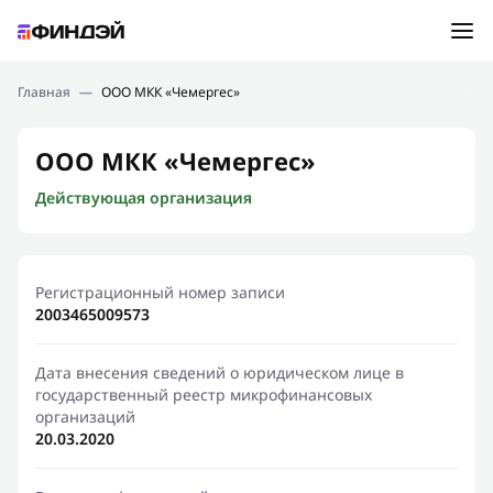
Ошибка:
Контактная форма не найдена.
Подбор займа
Главная
—
ООО МКК «Чемергес»
Спасибо, что написали нам
Мы свяжемся с Вами в ближайшее время и сообщим
Новости
ООО МКК «Чемергес»
результат
Действующая организация
Отправить новый запрос
Финансовое просвещение
Регистрационный номер записи
2003465009573
Дата внесения сведений о юридическом лице в
государственный реестр микрофинансовых
организаций
20.03.2020