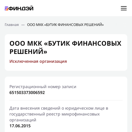
Ошибка:
Контактная форма не найдена.
Подбор займа
Главная
—
ООО МКК «БУТИК ФИНАНСОВЫХ РЕШЕНИЙ»
Спасибо, что написали нам
Мы свяжемся с Вами в ближайшее время и сообщим
Новости
ООО МКК «БУТИК ФИНАНСОВЫХ
результат
РЕШЕНИЙ»
Отправить новый запрос
Финансовое просвещение
Исключенная организация
Регистрационный номер записи
651503373006592
Дата внесения сведений о юридическом лице в
государственный реестр микрофинансовых
организаций
17.06.2015