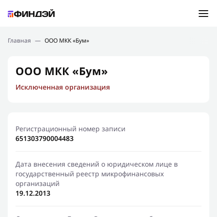
Ошибка:
Контактная форма не найдена.
Подбор займа
Главная
—
ООО МКК «Бум»
Спасибо, что написали нам
Мы свяжемся с Вами в ближайшее время и сообщим
Новости
ООО МКК «Бум»
результат
Исключенная организация
Отправить новый запрос
Финансовое просвещение
Регистрационный номер записи
651303790004483
Дата внесения сведений о юридическом лице в
государственный реестр микрофинансовых
организаций
19.12.2013