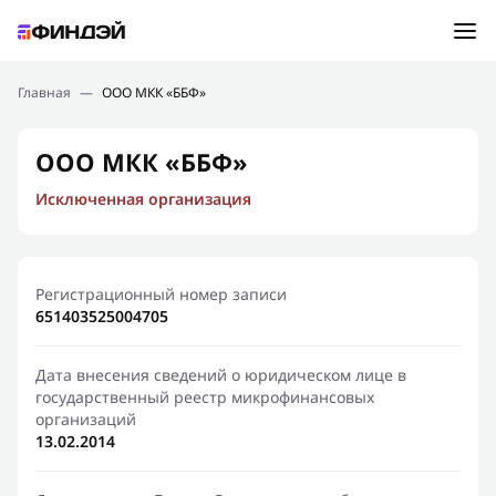
Ошибка:
Контактная форма не найдена.
Подбор займа
Главная
—
ООО МКК «ББФ»
Спасибо, что написали нам
Мы свяжемся с Вами в ближайшее время и сообщим
Новости
ООО МКК «ББФ»
результат
Исключенная организация
Отправить новый запрос
Финансовое просвещение
Регистрационный номер записи
651403525004705
Дата внесения сведений о юридическом лице в
государственный реестр микрофинансовых
организаций
13.02.2014