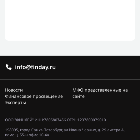
info@finday.ru
Новости
МФО представленные на
Финансовое просвещение
сайте
Эксперты
ООО "ФИНДЕЙ" ИНН:7805807456 ОГРН:1237800079010
198095, город Санкт-Петербург, ул Ивана Черных, д. 29 литера А,
помещ. 55-н офис 10-4ч