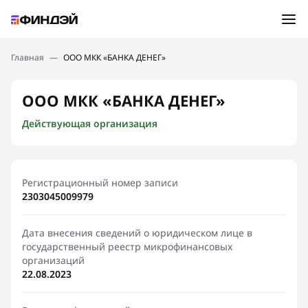
Ошибка:
Контактная форма не найдена.
Подбор займа
Главная
—
ООО МКК «БАНКА ДЕНЕГ»
Спасибо, что написали нам
Мы свяжемся с Вами в ближайшее время и сообщим
Новости
ООО МКК «БАНКА ДЕНЕГ»
результат
Действующая организация
Отправить новый запрос
Финансовое просвещение
Регистрационный номер записи
2303045009979
Дата внесения сведений о юридическом лице в
государственный реестр микрофинансовых
организаций
22.08.2023