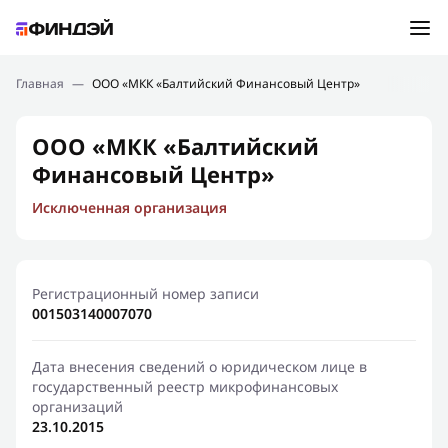
Ошибка:
Контактная форма не найдена.
Подбор займа
Главная
—
ООО «МКК «Балтийский Финансовый Центр»
Спасибо, что написали нам
Мы свяжемся с Вами в ближайшее время и сообщим
Новости
ООО «МКК «Балтийский
результат
Финансовый Центр»
Отправить новый запрос
Финансовое просвещение
Исключенная организация
Регистрационный номер записи
001503140007070
Дата внесения сведений о юридическом лице в
государственный реестр микрофинансовых
организаций
23.10.2015