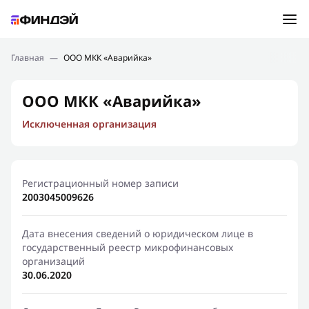
Ошибка:
Контактная форма не найдена.
Подбор займа
Главная
—
ООО МКК «Аварийка»
Спасибо, что написали нам
Мы свяжемся с Вами в ближайшее время и сообщим
Новости
ООО МКК «Аварийка»
результат
Исключенная организация
Отправить новый запрос
Финансовое просвещение
Регистрационный номер записи
2003045009626
Дата внесения сведений о юридическом лице в
государственный реестр микрофинансовых
организаций
30.06.2020