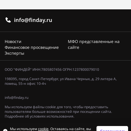
info@finday.ru
Новости
МФО представленные на
Финансовое просвещение
сайте
Эксперты
ООО "ФИНДЕЙ" ИНН:7805807456 ОГРН:1237800079010
198095, город Санкт-Петербург, ул Ивана Черных, д. 29 литера А,
помещ. 55-н офис 10-4ч
info@finday.ru
Мы используем файлы cookie для того, чтобы предоставить
пользователям больше возможностей при посещении сайта.
Подробнее об условиях использования.
Политика конфиденциальности
Мы используем
cookie
. Оставаясь на сайте, вы
© 2023, «ФИНДЕЙ»