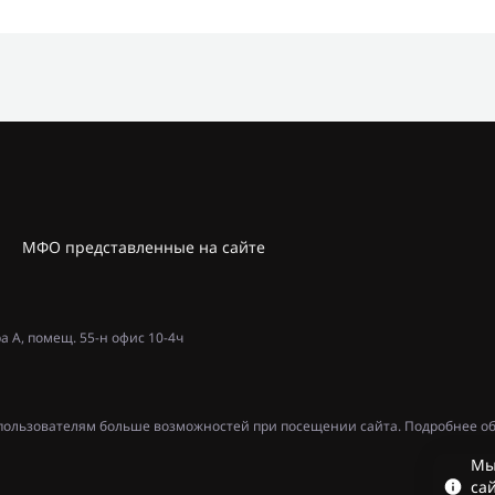
МФО представленные на сайте
ра А, помещ. 55-н офис 10-4ч
ь пользователям больше возможностей при посещении сайта. Подробнее об
Мы
сай