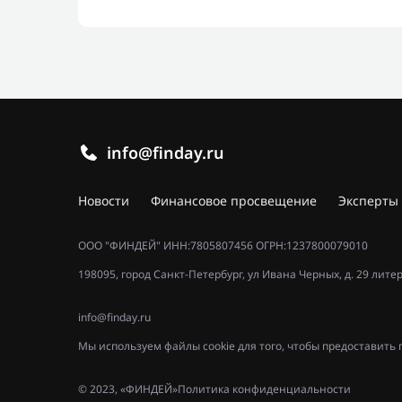
info@finday.ru
Новости
Финансовое просвещение
Эксперты
ООО "ФИНДЕЙ" ИНН:7805807456 ОГРН:1237800079010
198095, город Санкт-Петербург, ул Ивана Черных, д. 29 лите
info@finday.ru
Мы используем файлы cookie для того, чтобы предоставит
© 2023, «ФИНДЕЙ»
Политика конфиденциальности