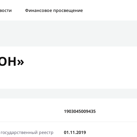
а:
Контактная форма не найдена.
вости
Финансовое просвещение
бо, что написали нам
яжемся с Вами в ближайшее время и сообщим результат
ГОН»
Отправить новый запрос
1903045009435
 государственный реестр
01.11.2019