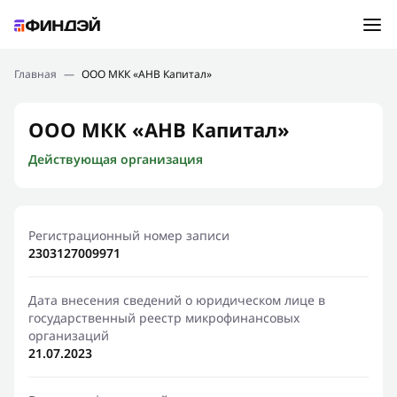
Ошибка:
Контактная форма не найдена.
Подбор займа
Главная
—
ООО МКК «АНВ Капитал»
Спасибо, что написали нам
Мы свяжемся с Вами в ближайшее время и сообщим
Новости
ООО МКК «АНВ Капитал»
результат
Действующая организация
Отправить новый запрос
Финансовое просвещение
Регистрационный номер записи
2303127009971
Дата внесения сведений о юридическом лице в
государственный реестр микрофинансовых
организаций
21.07.2023